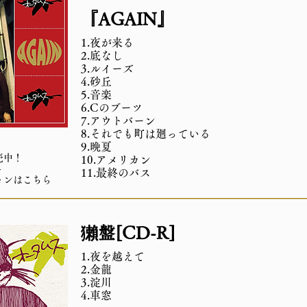
『AGAIN』
1.夜が来る
2.底なし
3.ルイーズ
4.砂丘
5.音楽
6.Cのブーツ
7.アウトバーン
8.それでも町は廻っている
9.晩夏
売中！
10.アメリカン
-
11.最終のバス
ョンはこちら
獺盤[CD-R]
1.夜を越えて
2.金龍
3.淀川
4.車窓