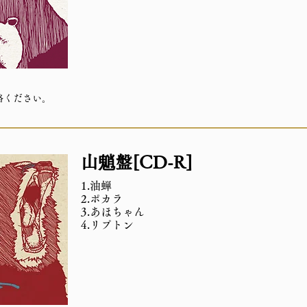
絡ください。
山魈盤[CD-R]
1.油蝉
2.ポカラ
3.あほちゃん
4.リプトン