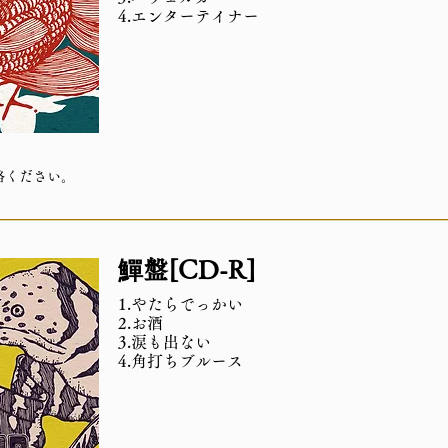
4.エンターテイナー
絡ください。
鱓盤[CD-R]
1.やたらでっかい
2.お酒
3.涙も出ない
4.角打ちブルース