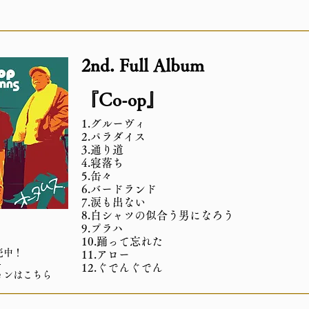
2nd. Full Album
『Co-op』
1.グルーヴィ
2.パラダイス
3.通り道
4.寝落ち
5.缶々
6.バードランド
7.涙も出ない
8.白シャツの似合う男になろう
9.プラハ
10.踊って忘れた
売中！
11.アロー
-
12.ぐでんぐでん
ョンはこちら