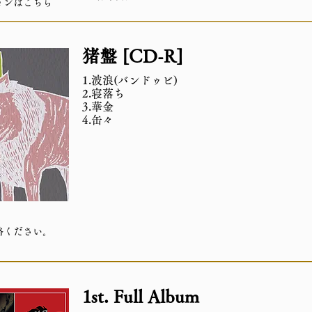
ョンはこちら
猪盤 [CD-R]
1.波浪(バンドゥビ)
2.寝落ち
3.華金
4.缶々
絡ください。
1st. Full Album