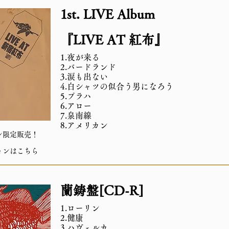
1st. LIVE Album
『LIVE AT 紅布』
1.夜が来る
2.バードランド
3.涙も出ない
4.白シャツの似合う男になろう
5.プラハ
6.アロー
7.泉南線
8.アメリカン
ン限定販売！
ョンはこちら
蘭鋳盤[CD-R]
1.ローリン
2.健康
3.ハヴェルカ