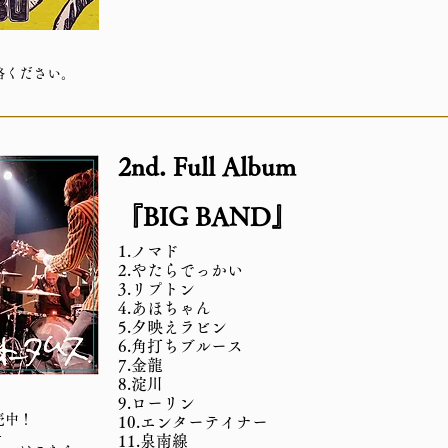
絡ください。
2nd. Full Album
『BIG BAND』
1.ノマド
2.やたらでっかい
3.リプトン
4.あほちゃん
5.夕映えラビン
6.角打ちブルース
7.金龍
8.淀川
9.ローリン
売中！
10.エンターテイナー
-
11.泉南線